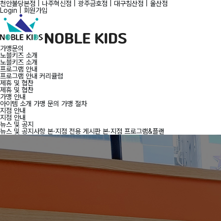
천안불당본점
|
나주혁신점
|
광주금호점
|
대구침산점
|
울산점
Login
|
회원가입
가맹문의
노블키즈 소개
노블키즈 소개
프로그램 안내
프로그램 안내
커리큘럼
제휴 및 협찬
제휴 및 협찬
가맹 안내
아이템 소개
가맹 문의
가맹 절차
지점 안내
지점 안내
뉴스 및 공지
뉴스 및 공지사항
본·지점 전용 게시판
본∙지점 프로그램&플랜