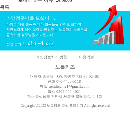
보내야 하는 이유!
24.09.05
목록
가맹점주님을 모십니다.
다양한 예술 활동과 테마 활동들을 영어로 접하며
자연스럽게 영어 실력을
키워주는 노블만의 노하우를
공유하실 점주님을 기다립니다.
1533 -4552
창업 문의
|
개인정보처리 방침
이용약관
노블키즈
대표자
송승용
사업자번호
733-85-02463
전화
070-4400-5118
메일
trendtechie1@gmail.com
팩스
0504-029-4021
주소
충성남도 천안시 서북구 불당 34길 9, 4층
Copyright
2023 노블키즈 공식 홈페이지 All rights reserved