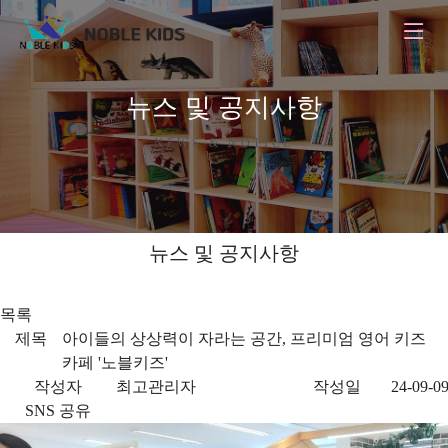
뉴스 및 공지사항
NEWS & NOTICE
뉴스 및 공지사항
목록
제목
아이들의 상상력이 자라는 공간, 프리미엄 영어 키즈
카페 '노블키즈'
작성자
최고관리자
작성일
24-09-09
SNS 공유