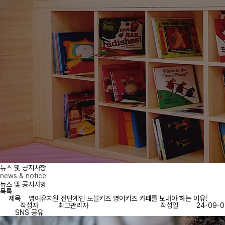
뉴스 및 공지사항
news & notice
뉴스 및 공지사항
목록
제목
영어유치원 전단계인 노블키즈 영어키즈 카페를 보내야 하는 이유!
작성자
최고관리자
작성일
24-09-0
SNS 공유