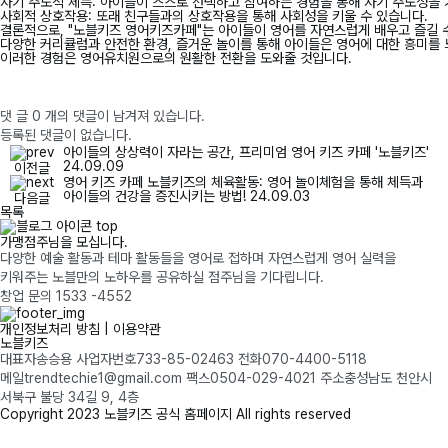
자기 주도적 체득: 아이들이 스스로 선택하고 참여하는 경험을 통해 자기 주도성을 
사회적 상호작용: 또래 친구들과의 상호작용을 통해 사회성을 키울 수 있습니다.
결론적으로, "노블키즈 영어키즈카페"는 아이들이 영어를 자연스럽게 배우고 즐길 
다양한 커리큘럼과 안전한 환경, 즐거운 놀이를 통해 아이들은 영어에 대한 흥미를 
이러한 경험은 영어유치원으로의 원활한 전환을 도와줄 것입니다.
댓 글
0
개의 댓글이 남겨져 있습니다.
등록된 댓글이 없습니다.
아이들의 상상력이 자라는 공간, 프리미엄 영어 키즈 카페 '노블키즈'
24.09.09
이전글
영어 키즈 카페 노블키즈의 체육활동: 영어 놀이체험을 통해 체득과
아이들의 건강을 증진시키는 방법!
24.09.03
다음글
목록
top
가맹점주님을 모십니다.
다양한 예술 활동과 테마 활동들을 영어로 접하며 자연스럽게 영어 실력을
키워주는 노블만의 노하우를 공유하실 점주님을 기다립니다.
창업 문의
1533 -4552
개인정보처리 방침
|
이용약관
노블키즈
대표자
송승용
사업자번호
733-85-02463
전화
070-4400-5118
메일
trendtechie1@gmail.com
팩스
0504-029-4021
주소
충성남도 천안시
서북구 불당 34길 9, 4층
Copyright
2023 노블키즈 공식 홈페이지 All rights reserved