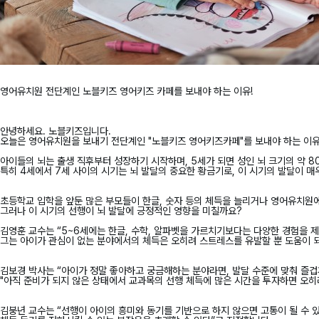
영어유치원 전단계인 노블키즈 영어키즈 카페를 보내야 하는 이유!
안녕하세요. 노블키즈입니다.
오늘은
영어유치원을 보내기 전단계인 "노블키즈 영어키즈카페"
를 보내야 하는 이
아이들의 뇌는 출생 직후부터 성장하기 시작하며, 5세가 되면 성인 뇌 크기의 약 8
특히 4세에서 7세 사이의 시기는 뇌 발달의 중요한 황금기로, 이 시기의 발달이 매
초등학교 입학을 앞둔 많은 부모들이 한글, 숫자 등의 체득을 늘리거나 영어유치원
그러나 이 시기의 선행이 뇌 발달에 긍정적인 영향을 미칠까요?
김영훈 교수는
“5~6세에는 한글, 수학, 알파벳을 가르치기보다는 다양한 경험을 
그는 아이가 관심이 없는 분야에서의 체득은 오히려 스트레스를 유발할 뿐 도움이 
김보경 박사는
“아이가 정말 좋아하고 궁금해하는 분야라면, 발달 수준에 맞춰 즐겁
"아직 준비가 되지 않은 상태에서 교과목의 선행 체득에 많은 시간을 투자하면 오히
김붕년 교수는
“선행이 아이의 흥미와 동기를 기반으로 하지 않으면 고통이 될 수 