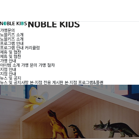
천안불당본점
|
나주혁신점
|
광주금호점
|
대구침산점
|
울산점
Login
|
회원가입
가맹문의
노블키즈 소개
노블키즈 소개
프로그램 안내
프로그램 안내
커리큘럼
제휴 및 협찬
제휴 및 협찬
가맹 안내
아이템 소개
가맹 문의
가맹 절차
지점 안내
지점 안내
뉴스 및 공지
뉴스 및 공지사항
본·지점 전용 게시판
본∙지점 프로그램&플랜